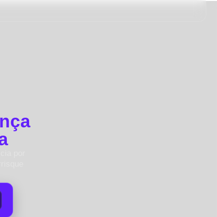
ença
a
cia por
rrisque