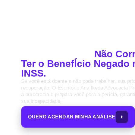
Auxílio-Doença Aprovad
Seu Sustento e
Não Corr
Ter o BenefÍcio Negado 
INSS.
Se você está doente e não pode trabalhar, sua pri
recuperação. O Escritório Ana Ikeda Advocacia Pr
a burocracia e prepara você para a perícia, gara
sua incapacidade.
QUERO AGENDAR MINHA ANÁLISE