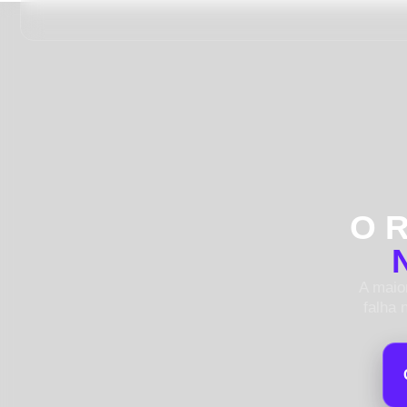
O R
A maio
falha 