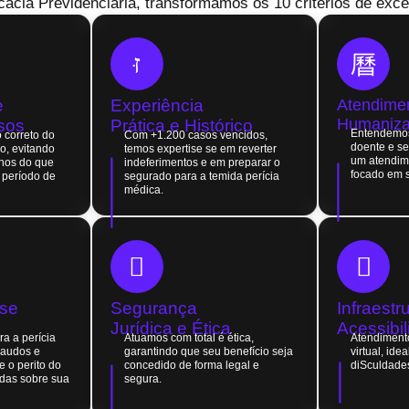
acia Previdenciária, transformamos os 10 critérios de exc
e
Experiência
Atendime
Humaniza
sos
Prática e Histórico
Entendemos 
 correto do
Com +1.200 casos vencidos,
doente e s
io, evitando
temos expertise se em reverter
um atendim
nos do que
indeferimentos e em preparar o
focado em 
o período de
segurado para a temida perícia
médica.
ase
Segurança
Infraestr
Jurídica e Ética
Acessibi
a a perícia
Atuamos com total é ética,
Atendimento
laudos e
garantindo que seu benefício seja
virtual, id
 o perito do
concedido de forma legal e
diSculdade
das sobre sua
segura.