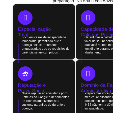
preparação. Na Ana Ikeda Advoc
Especialização
Capacidade d
Total
Cálculos Preci
Foco em casos de incapacidade
Garantimos o cálculo
temporária, garantindo que a
valor do seu benefic
doença seja corretamente
que você receba me
enquadrada e que os requisitos de
tem direito durante 
carência sejam cumpridos.
afastamento.
Reputação e
Domínio da F
Prova Social
Administrativa
Nossa reputação é validada por 5
Preparamos você par
Estrelas no Google e depoimentos
médica, analisando 
de clientes que tiveram seu
documentos para que
sustento garantido do durante a
INSS não tenha dúvi
doença.
incapacidade.