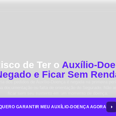
isco de Ter o
Auxílio-Do
Negado e Ficar Sem Rend
ria dos pedidos de Auxílio-Doença é negada na primeira perí
na documentação ou falta de orientação do Segurado. Não a
ficar sem seu sustento em um momento de doença.
QUERO GARANTIR MEU AUXÍLIO-DOENÇA AGORA