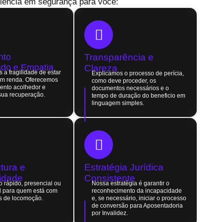
elência em segurança para você:
nto
Transparência e
do e Empatia
Clareza
a fragilidade de estar
Explicamos o processo de perícia,
em renda. Oferecemos
como deve proceder, os
ento acolhedor e
documentos necessários e o
sua recuperação.
tempo de duração do beneficio em
linguagem simples.
utura e
Estratégia Jurídica
lidade
Consistente
 rápido, presencial ou
Nossa estratégia é garantir o
eal para quem está com
reconhecimento da incapacidade
s de locomoção.
e, se necessário, iniciar o processo
de conversão para Aposentadoria
por Invalidez.